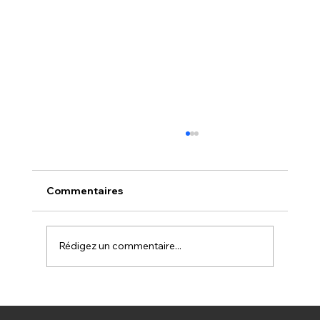
Commentaires
Rédigez un commentaire...
SUR LA PISTE DE VENUS