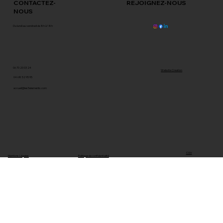
REJOIGNEZ-NOUS
CONTACTEZ-
NOUS
Du lundi au vendredi de 8h à 18h
06 70 20 03 24
Website Creation
04 68 52 95 95
accueil@les5elements.com
CGV
Politique de confidentialité
Mentions Légales