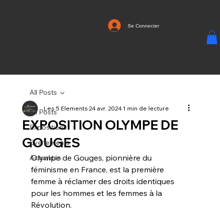
Se Connecter
All Posts
Les 5 Elements
24 avr. 2024
1 min de lecture
All Posts
EXPOSITION OLYMPE DE
Expositions
GOUGES
Evénements
Olympe de Gouges, pionnière du 
Actualités
féminisme en France, est la première 
femme à réclamer des droits identiques 
pour les hommes et les femmes à la 
Révolution.