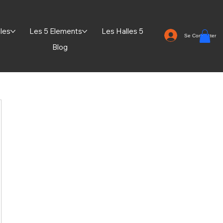
lles
Les 5 Elements
Les Halles 5
Se Connecter
Blog
€