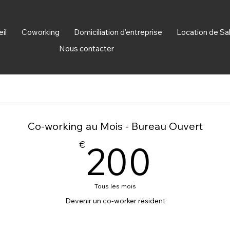
il
Coworking
Domiciliation d'entreprise
Location de Sa
Nous contacter
Co-working au Mois - Bureau Ouvert
200
€
200
Tous les mois
Devenir un co-worker résident