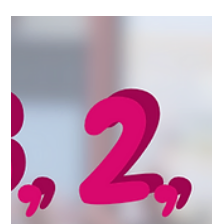
L’EMSAT DE PERPIGNAN
Ce jeudi 18 avril a eu lieu la soirée caritative « Travel To The
Sebia », organisée par l’EMSA, qui a rassemblée de
nombreuses personnes pou