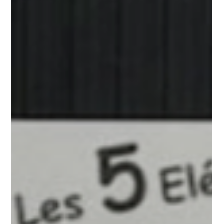
Les 5 Elements
24 avr. 2024
2 min de lecture
POUR LA 1ÈRE FOIS DANS LES P.-
O.LA FONDATION L'ABBÉ PIERRE
PARRAINE UNE JOURNÉE DE LA
PRÉCARITÉ ÉNERGÉTIQUE
L'association Les 5 Éléments La Fabrique, qui oeuvre pour la
réduction des inégalités, agit pour la précarité énergétique En
quelques...